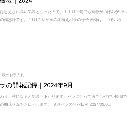
薔薇｜2024
とは思えない高い気温となったので、１１月下旬でも薔薇がつぼみがつ
の備忘録です。 11月の我が家の鉢植えバラの様子 画像は、つるバラ...
秋のお手入れ
ラの開花記録｜2024年9月
終わり、秋になると気温も下がります。バラにとって過ごしやすい時期
開花状況をお伝えします。 ９月バラの開花状況 2024/09/0...