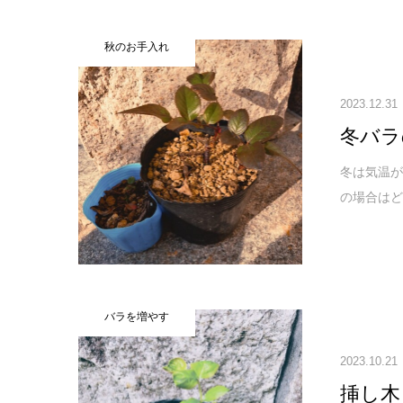
秋のお手入れ
2023.12.31
冬バラ
冬は気温
の場合はど
バラを増やす
2023.10.21
挿し木