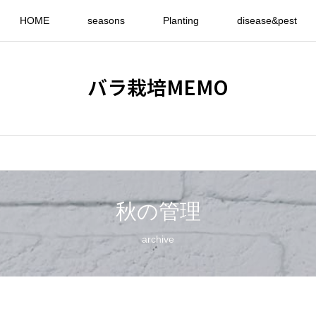
HOME
seasons
Planting
disease&pest
バラ栽培MEMO
秋の管理
archive