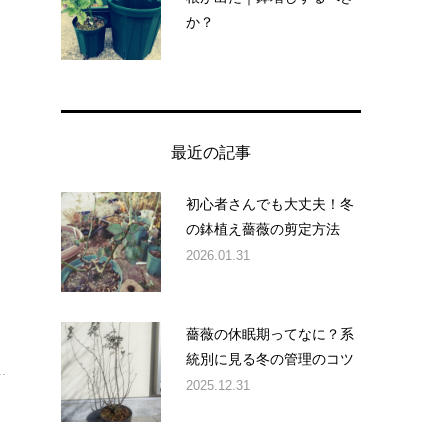
か？
っ
最近の記事
初心者さんでも大丈夫！冬
の鉢植え薔薇の剪定方法
2026.01.31
薔薇の休眠期ってなに？系
と
統別に見る冬の管理のコツ
.
2025.12.31