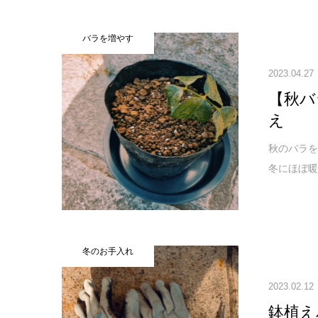
バラを増やす
2023.04.27
【秋バ
え
秋のバラ
冬にほぼ暖
冬のお手入れ
2023.02.12
鉢植え