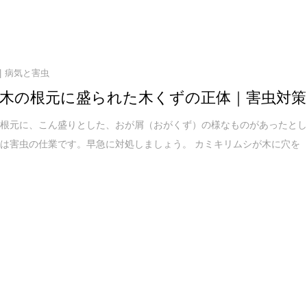
病気と害虫
木の根元に盛られた木くずの正体｜害虫対策
の根元に、こん盛りとした、おが屑（おがくず）の様なものがあったと
は害虫の仕業です。早急に対処しましょう。 カミキリムシが木に穴を