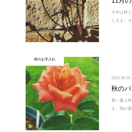
11月の
今年は秋
たまま。そ
秋のお手入れ
2024.09.29
秋のバ
暑い夏も
す。我が家の