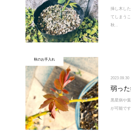
挿し木し
てしまうこ
秋...
秋のお手入れ
2023.09.30
弱った
黒星病や
が可能です