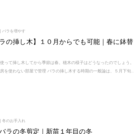
バラを増やす
ラの挿し木】１０月からでも可能｜春に鉢替
を使って挿し木してから季節は春。穂木の様子はどうなったのでしょう
房を使わない部屋で管理 バラの挿し木する時期の一般論は、５月下旬..
冬のお手入れ
バラの冬剪定｜新苗１年目の冬