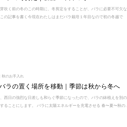
て芽吹く前の冬のこの時期に、冬剪定をすることが、バラに必要不可欠
。この記事を書く今現在わたしはまだバラ栽培１年目なので初の冬越で
秋のお手入れ
バラの置く場所を移動｜季節は秋から冬へ
り、西日の強烈な日差しも和らぐ季節になったので、バラの鉢植えを別
することにします。 バラに太陽エネルギーを充電させる 春〜夏〜秋の..