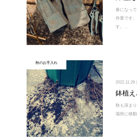
春になっ
作業です
す。...
秋のお手入れ
2022.11.29
鉢植え
秋も深ま
場所に移動