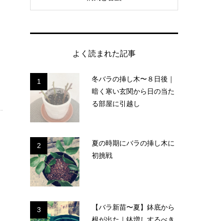
よく読まれた記事
冬バラの挿し木〜８日後｜
1
暗く寒い玄関から日の当た
域
る部屋に引越し
.
夏の時期にバラの挿し木に
2
初挑戦
【バラ新苗〜夏】鉢底から
3
根が出た｜鉢増しするべき