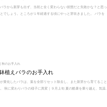
たバラから新芽も出ず、当初と全く変わらない状態だと失敗かな？と思
とでしょう。ところが１年経過する頃にやっと芽吹きました。 バラを
秋のお手入れ
鉢植えバラのお手入れ
葉が黄化したバラは、葉を全部リセット除去し、また新芽から育てるこ
。 秋に変わりバラの様子に異変｜９月上旬 夏の酷暑を乗り越え、気温..