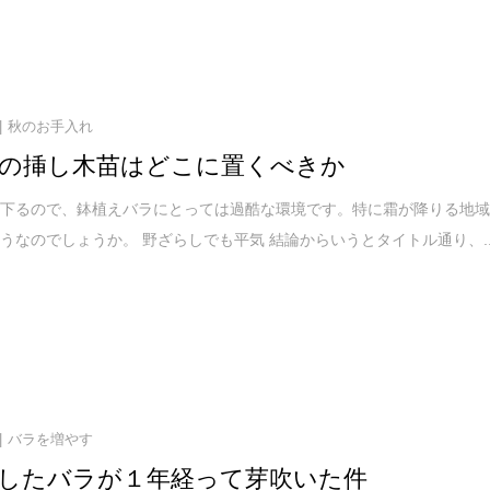
秋のお手入れ
の挿し木苗はどこに置くべきか
が下るので、鉢植えバラにとっては過酷な環境です。特に霜が降りる地
うなのでしょうか。 野ざらしでも平気 結論からいうとタイトル通り、..
バラを増やす
したバラが１年経って芽吹いた件