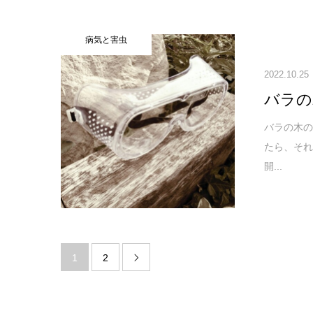
病気と害虫
2022.10.25
バラの
バラの木
たら、それ
開...
1
2
