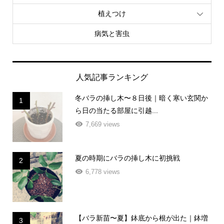
植えつけ
病気と害虫
人気記事ランキング
冬バラの挿し木〜８日後｜暗く寒い玄関か
1
ら日の当たる部屋に引越...
7,669 views
夏の時期にバラの挿し木に初挑戦
2
6,778 views
【バラ新苗〜夏】鉢底から根が出た｜鉢増
3