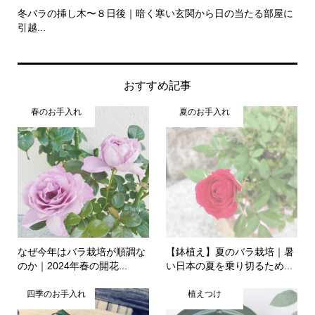
冬バラの挿し木〜８日後｜暗く寒い玄関から日の当たる部屋に
バ
引越...
のこ.
おすすめ記事
春のお手入れ
夏のお手入れ
なぜ今年はバラ栽培が順調な
【鉢植え】夏のバラ栽培｜暑
のか｜2024年春の開花...
い日本の夏を乗り切るため...
四季のお手入れ
植えつけ