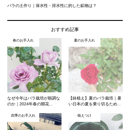
バラの土作り｜保水性・排水性に的した鉱物は？
【
おすすめ記事
春のお手入れ
夏のお手入れ
なぜ今年はバラ栽培が順調な
【鉢植え】夏のバラ栽培｜暑
のか｜2024年春の開花...
い日本の夏を乗り切るため...
四季のお手入れ
植えつけ