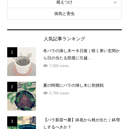
植えつけ
病気と害虫
人気記事ランキング
冬バラの挿し木〜８日後｜暗く寒い玄関か
1
ら日の当たる部屋に引越...
7,669 views
夏の時期にバラの挿し木に初挑戦
2
6,784 views
【バラ新苗〜夏】鉢底から根が出た｜鉢増
3
しするべきか？