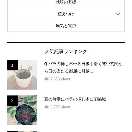
栽培の基礎
植えつけ
病気と害虫
人気記事ランキング
冬バラの挿し木〜８日後｜暗く寒い玄関か
1
ら日の当たる部屋に引越...
7,670 views
夏の時期にバラの挿し木に初挑戦
2
6,787 views