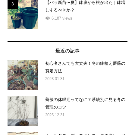
【バラ新苗〜夏】鉢底から根が出た｜鉢増
3
しするべきか？
6,187 views
最近の記事
初心者さんでも大丈夫！冬の鉢植え薔薇の
剪定方法
2026.01.31
薔薇の休眠期ってなに？系統別に見る冬の
管理のコツ
2025.12.31