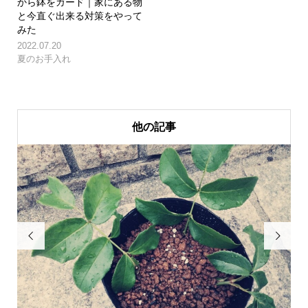
から鉢をガード｜家にある物
と今直ぐ出来る対策をやって
みた
2022.07.20
夏のお手入れ
他の記事

