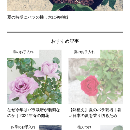
夏の時期にバラの挿し木に初挑戦
【
おすすめ記事
春のお手入れ
夏のお手入れ
なぜ今年はバラ栽培が順調な
【鉢植え】夏のバラ栽培｜暑
のか｜2024年春の開花...
い日本の夏を乗り切るため...
四季のお手入れ
植えつけ