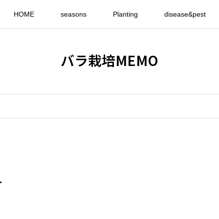
HOME
seasons
Planting
disease&pest
バラ栽培MEMO
入