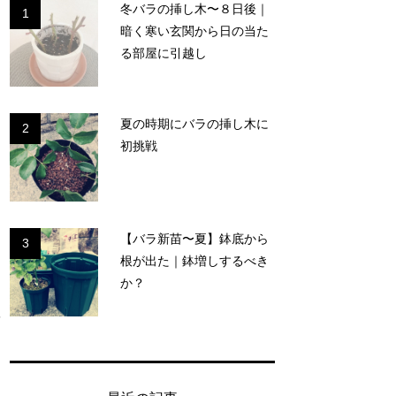
冬バラの挿し木〜８日後｜
1
暗く寒い玄関から日の当た
る部屋に引越し
夏の時期にバラの挿し木に
2
初挑戦
【バラ新苗〜夏】鉢底から
3
根が出た｜鉢増しするべき
か？
所