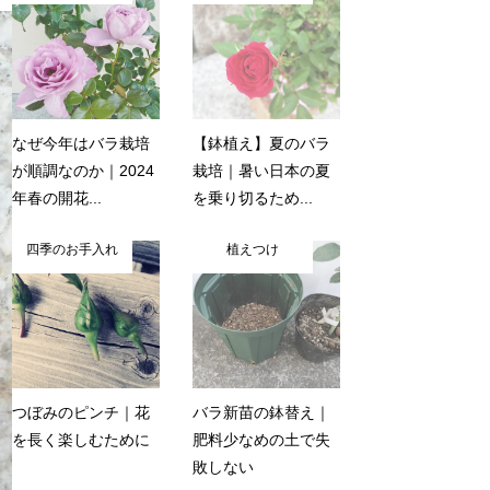
なぜ今年はバラ栽培
【鉢植え】夏のバラ
が順調なのか｜2024
栽培｜暑い日本の夏
年春の開花...
を乗り切るため...
四季のお手入れ
植えつけ
つぼみのピンチ｜花
バラ新苗の鉢替え｜
を長く楽しむために
肥料少なめの土で失
敗しない